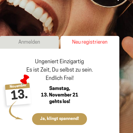
Anmelden
Neu registrieren
Ungeniert Einzigartig
Es ist Zeit, Du selbst zu sein.
Endlich Frei!
November
Samstag,
13.
13. November 21
gehts los!
Ja, klingt spannend!